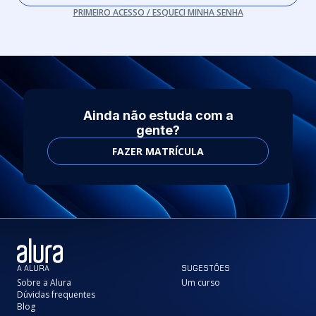
PRIMEIRO ACESSO / ESQUECI MINHA SENHA
Ainda não estuda com a
gente?
FAZER MATRÍCULA
A ALURA
SUGESTÕES
Sobre a Alura
Um curso
Dúvidas frequentes
Blog