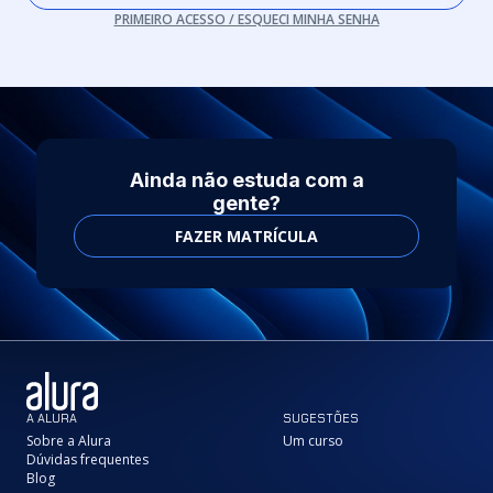
PRIMEIRO ACESSO / ESQUECI MINHA SENHA
Ainda não estuda com a
gente?
FAZER MATRÍCULA
A ALURA
SUGESTÕES
Sobre a Alura
Um curso
Dúvidas frequentes
Blog