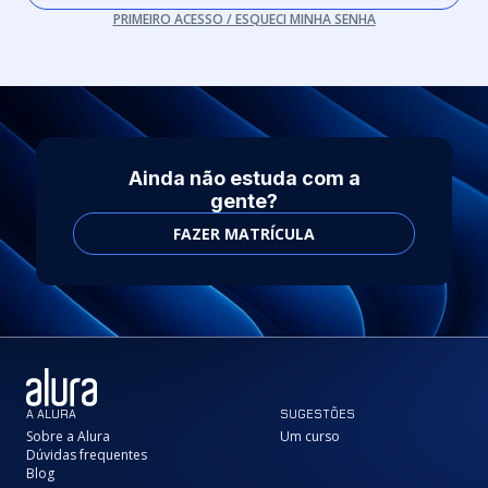
PRIMEIRO ACESSO / ESQUECI MINHA SENHA
Ainda não estuda com a
gente?
FAZER MATRÍCULA
A ALURA
SUGESTÕES
Sobre a Alura
Um curso
Dúvidas frequentes
Blog