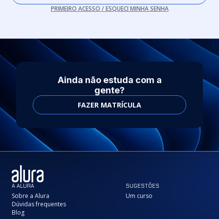
PRIMEIRO ACESSO / ESQUECI MINHA SENHA
Ainda não estuda com a
gente?
FAZER MATRÍCULA
A ALURA
SUGESTÕES
Sobre a Alura
Um curso
Dúvidas frequentes
Blog