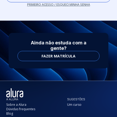
PRIMEIRO ACESSO / ESQUECI MINHA SENHA
Ainda não estuda com a
gente?
FAZER MATRÍCULA
A ALURA
SUGESTÕES
Sobre a Alura
Um curso
Dúvidas frequentes
Blog