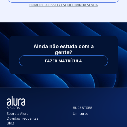
PRIMEIRO ACESSO / ESQUECI MINHA SENHA
Ainda não estuda com a
gente?
FAZER MATRÍCULA
A ALURA
SUGESTÕES
Sobre a Alura
Um curso
Dúvidas frequentes
Blog