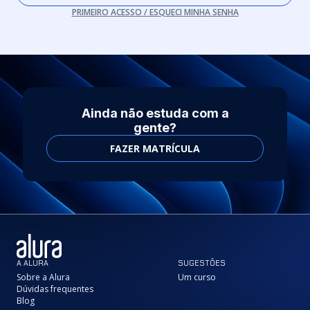
PRIMEIRO ACESSO / ESQUECI MINHA SENHA
Ainda não estuda com a
gente?
FAZER MATRÍCULA
A ALURA
SUGESTÕES
Sobre a Alura
Um curso
Dúvidas frequentes
Blog