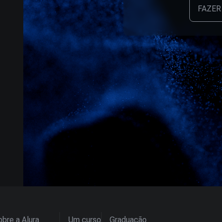
FAZER
bre a Alura
Um curso
Graduação