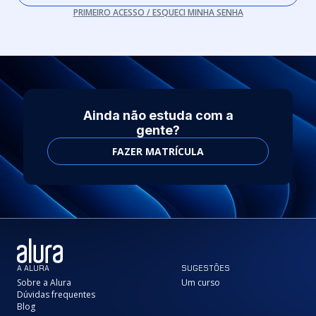
PRIMEIRO ACESSO / ESQUECI MINHA SENHA
Ainda não estuda com a
gente?
FAZER MATRÍCULA
A ALURA
SUGESTÕES
Sobre a Alura
Um curso
Dúvidas frequentes
Blog