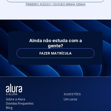
PRIMEIRO ACESSO / ESQUECI MINHA SENHA
Ainda não estuda com a
gente?
FAZER MATRÍCULA
A ALURA
SUGESTÕES
Sobre a Alura
Um curso
Dúvidas frequentes
Blog