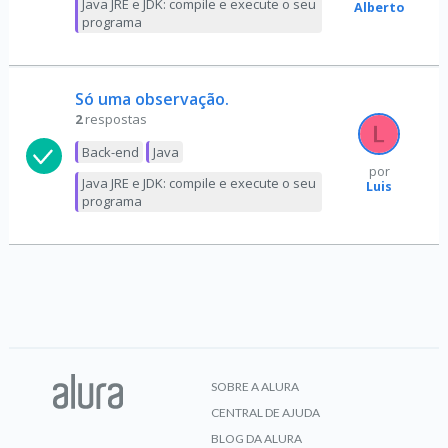
Java JRE e JDK: compile e execute o seu
Alberto
programa
Só uma observação.
2
respostas
Back-end
Java
por
Java JRE e JDK: compile e execute o seu
Luis
programa
SOBRE A ALURA
CENTRAL DE AJUDA
BLOG DA ALURA