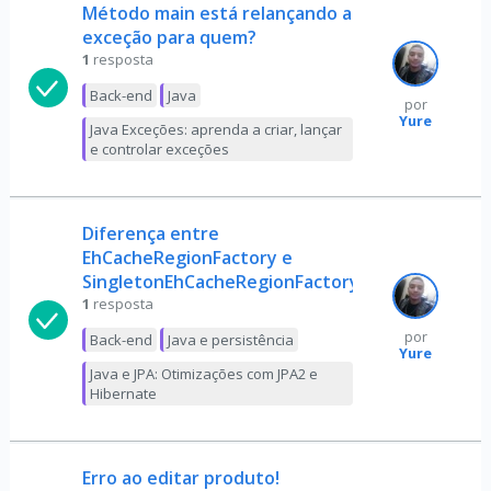
Método main está relançando a
exceção para quem?
1
resposta
Back-end
Java
por
Yure
Java Exceções: aprenda a criar, lançar
e controlar exceções
Diferença entre
EhCacheRegionFactory e
SingletonEhCacheRegionFactory
1
resposta
por
Back-end
Java e persistência
Yure
Java e JPA: Otimizações com JPA2 e
Hibernate
Erro ao editar produto!