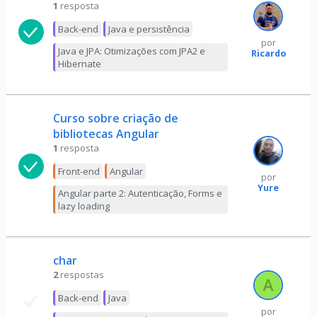
1
resposta
Back-end
Java e persistência
por
Java e JPA: Otimizações com JPA2 e
Ricardo
Hibernate
Curso sobre criação de
bibliotecas Angular
1
resposta
Front-end
Angular
por
Yure
Angular parte 2: Autenticação, Forms e
lazy loading
char
2
respostas
Back-end
Java
por