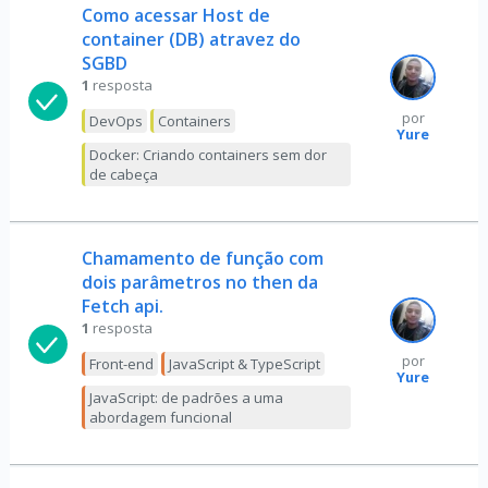
Como acessar Host de
container (DB) atravez do
SGBD
1
resposta
por
DevOps
Containers
Yure
Docker: Criando containers sem dor
de cabeça
Chamamento de função com
dois parâmetros no then da
Fetch api.
1
resposta
por
Front-end
JavaScript & TypeScript
Yure
JavaScript: de padrões a uma
abordagem funcional