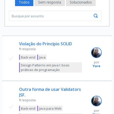
Todos
Sem resposta
Solucionados
Violação do Princípio SOLID
1
resposta
Back-end
Java
por
Design Patterns em Java I: boas
Yure
práticas de programação
Outra forma de usar Validators
JSF.
1
resposta
Back-end
Java para Web
por