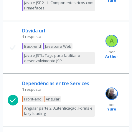
Yure
Java e JSF 2 - II: Componentes ricos com
Primefaces
Dúvida url
1
resposta
Back-end
Java para Web
por
Java e JSTL: Tags para facilitar o
Arthur
desenvolvimento JSP
Dependências entre Services
1
resposta
Front-end
Angular
por
Angular parte 2: Autenticação, Forms e
Yure
lazy loading