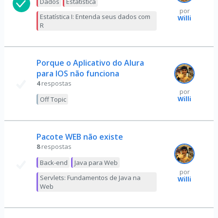
Dados
Estatística
por
Estatística I: Entenda seus dados com
Willi
R
Porque o Aplicativo do Alura
para IOS não funciona
4
respostas
por
Willi
Off Topic
Pacote WEB não existe
8
respostas
Back-end
Java para Web
por
Servlets: Fundamentos de Java na
Willi
Web