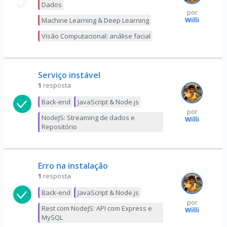
Dados
por
Willi
Machine Learning & Deep Learning
Visão Computacional: análise facial
Serviço instável
1
resposta
Back-end
JavaScript & Node.js
por
NodeJS: Streaming de dados e
Willi
Repositório
Erro na instalação
1
resposta
Back-end
JavaScript & Node.js
por
Rest com NodeJS: API com Express e
Willi
MySQL