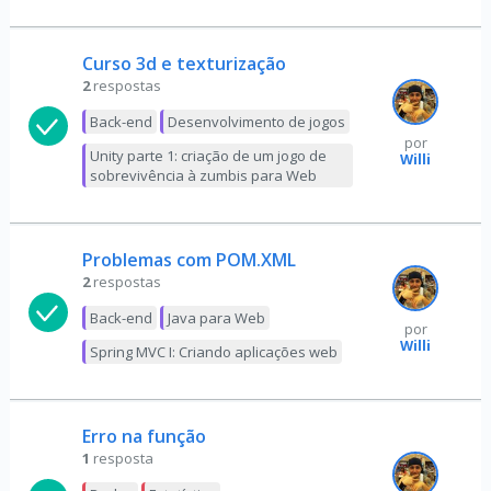
Curso 3d e texturização
2
respostas
Back-end
Desenvolvimento de jogos
por
Unity parte 1: criação de um jogo de
Willi
sobrevivência à zumbis para Web
Problemas com POM.XML
2
respostas
Back-end
Java para Web
por
Willi
Spring MVC I: Criando aplicações web
Erro na função
1
resposta