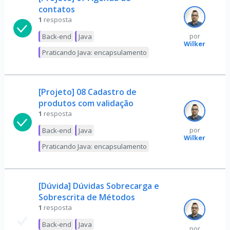
contatos
1
resposta
Back-end
Java
por
Wilker
Praticando Java: encapsulamento
[Projeto] 08 Cadastro de
produtos com validação
1
resposta
Back-end
Java
por
Wilker
Praticando Java: encapsulamento
[Dúvida] Dúvidas Sobrecarga e
Sobrescrita de Métodos
1
resposta
Back-end
Java
por