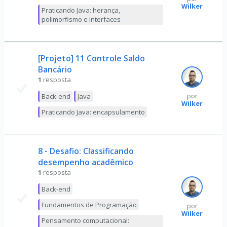
Wilker
Praticando Java: herança,
polimorfismo e interfaces
[Projeto] 11 Controle Saldo
Bancário
1
resposta
Back-end
Java
por
Wilker
Praticando Java: encapsulamento
8 - Desafio: Classificando
desempenho acadêmico
1
resposta
Back-end
Fundamentos de Programação
por
Wilker
Pensamento computacional: