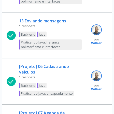
polimorfismo e interfaces
13 Enviando mensagens
1
resposta
Back-end
Java
por
Praticando Java: herança,
Wilker
polimorfismo e interfaces
[Projeto] 06 Cadastrando
veículos
1
resposta
Back-end
Java
por
Wilker
Praticando Java: encapsulamento
[Projeto] 07 Agenda de