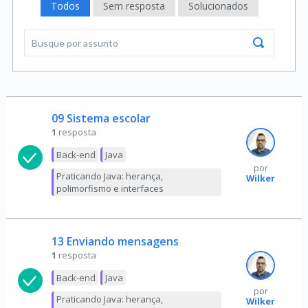
Todos
Sem resposta
Solucionados
09 Sistema escolar
1
resposta
Back-end
Java
por
Praticando Java: herança,
Wilker
polimorfismo e interfaces
13 Enviando mensagens
1
resposta
Back-end
Java
por
Praticando Java: herança,
Wilker