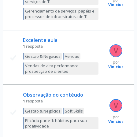
por
serviços de TI
Vinicius
Gerenciamento de serviços: papéis e
processos de infraestrutura de TI
Excelente aula
1
resposta
Gestão & Negócios
Vendas
por
Vendas de alta performance:
Vinicius
prospecção de clientes
Observação do contéudo
1
resposta
Gestão & Negócios
Soft Skills
por
Eficácia parte 1: hábitos para sua
Vinicius
proatividade