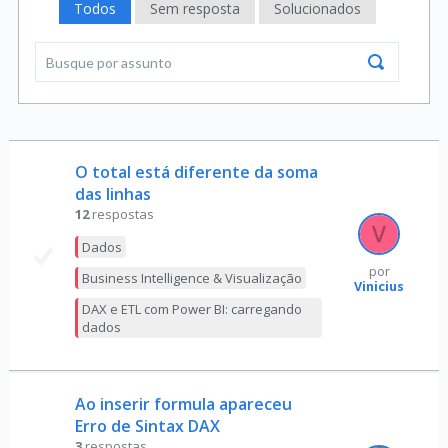
Todos
Sem resposta
Solucionados
O total está diferente da soma
das linhas
12
respostas
Dados
por
Business Intelligence & Visualização
Vinicius
DAX e ETL com Power BI: carregando
dados
Ao inserir formula apareceu
Erro de Sintax DAX
3
respostas