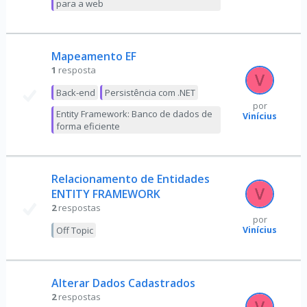
para a web
Mapeamento EF
1
resposta
Back-end
Persistência com .NET
por
Entity Framework: Banco de dados de
Vinícius
forma eficiente
Relacionamento de Entidades
ENTITY FRAMEWORK
2
respostas
por
Vinícius
Off Topic
Alterar Dados Cadastrados
2
respostas