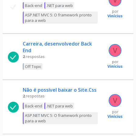
Back-end
.NET para web
por
ASP.NET MVC 5: O framework pronto
Vinícius
para a web
Carreira, desenvolvedor Back
End
2
respostas
por
Vinícius
Off Topic
Não é possível baixar o Site.Css
2
respostas
Back-end
.NET para web
por
ASP.NET MVC 5: O framework pronto
Vinícius
para a web