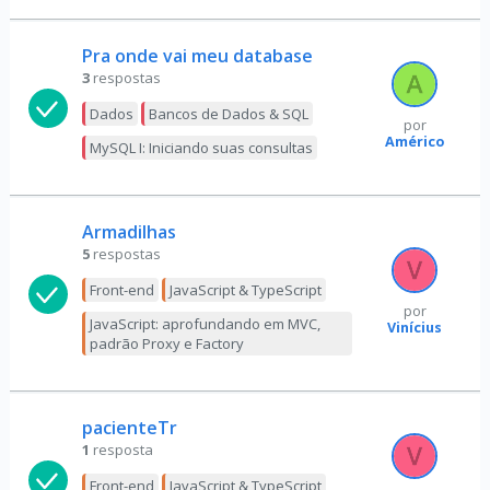
Pra onde vai meu database
3
respostas
Dados
Bancos de Dados & SQL
por
Américo
MySQL I: Iniciando suas consultas
Armadilhas
5
respostas
Front-end
JavaScript & TypeScript
por
JavaScript: aprofundando em MVC,
Vinícius
padrão Proxy e Factory
pacienteTr
1
resposta
Front-end
JavaScript & TypeScript