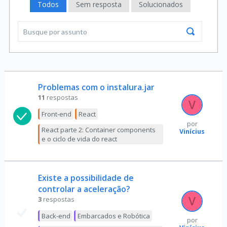
Todos
Sem resposta
Solucionados
Problemas com o instalura.jar
11
respostas
Front-end
React
por
React parte 2: Container components
Vinícius
e o ciclo de vida do react
Existe a possibilidade de
controlar a aceleração?
3
respostas
Back-end
Embarcados e Robótica
por