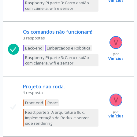
Vinícius
Raspberry Pi parte 3: Carro espião
com câmera, wifi e sensor
Os comandos não funcionam!
3
respostas
Back-end
Embarcados e Robótica
por
Raspberry Pi parte 3: Carro espião
Vinícius
com câmera, wifi e sensor
Projeto não roda.
1
resposta
Front-end
React
por
React parte 3: A arquitetura flux,
Vinícius
implementação do Redux e server
side rendering