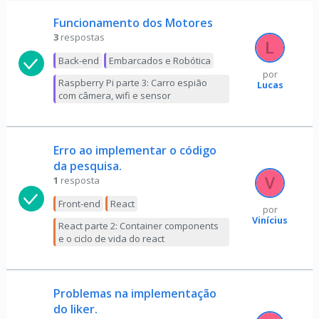
Funcionamento dos Motores
3
respostas
Back-end
Embarcados e Robótica
por
Raspberry Pi parte 3: Carro espião
Lucas
com câmera, wifi e sensor
Erro ao implementar o código
da pesquisa.
1
resposta
Front-end
React
por
Vinícius
React parte 2: Container components
e o ciclo de vida do react
Problemas na implementação
do liker.