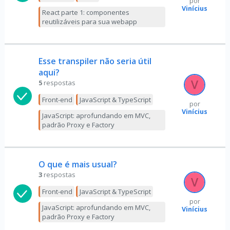
por
Vinícius
React parte 1: componentes
reutilizáveis para sua webapp
Esse transpiler não seria útil
aqui?
5
respostas
Front-end
JavaScript & TypeScript
por
Vinícius
JavaScript: aprofundando em MVC,
padrão Proxy e Factory
O que é mais usual?
3
respostas
Front-end
JavaScript & TypeScript
por
JavaScript: aprofundando em MVC,
Vinícius
padrão Proxy e Factory