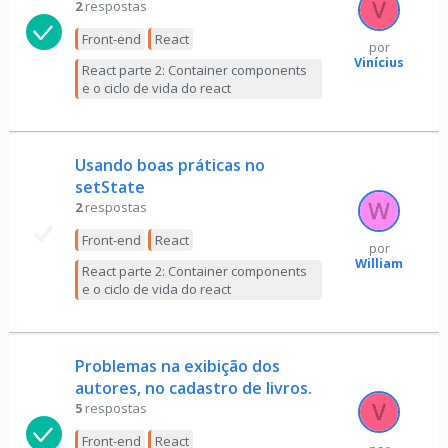
2
respostas
Front-end
React
por
Vinícius
React parte 2: Container components
e o ciclo de vida do react
Usando boas práticas no
setState
2
respostas
Front-end
React
por
William
React parte 2: Container components
e o ciclo de vida do react
Problemas na exibição dos
autores, no cadastro de livros.
5
respostas
Front-end
React