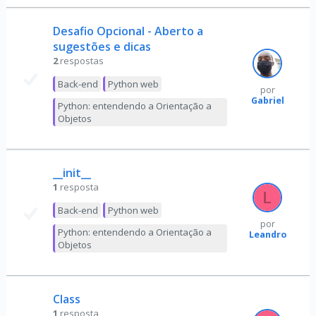
Desafio Opcional - Aberto a
sugestões e dicas
2
respostas
Back-end
Python web
por
Gabriel
Python: entendendo a Orientação a
Objetos
__init__
1
resposta
Back-end
Python web
por
Python: entendendo a Orientação a
Leandro
Objetos
Class
1
resposta