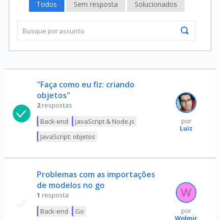
Todos
Sem resposta
Solucionados
"Faça como eu fiz: criando
objetos"
2
respostas
Back-end
JavaScript & Node.js
por
Luiz
JavaScript: objetos
Problemas com as importações
de modelos no go
1
resposta
Back-end
Go
por
Wolmir