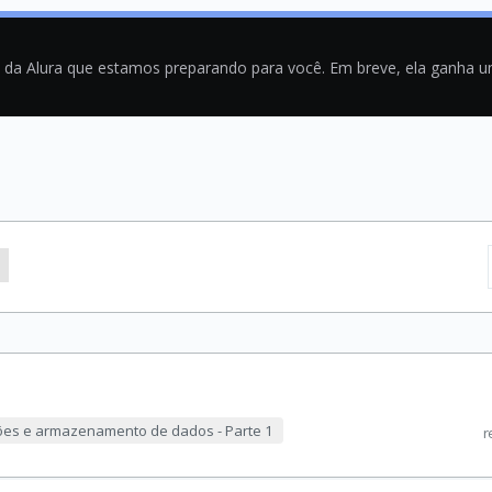
a da Alura que estamos preparando para você. Em breve, ela ganha 
ções e armazenamento de dados - Parte 1
r