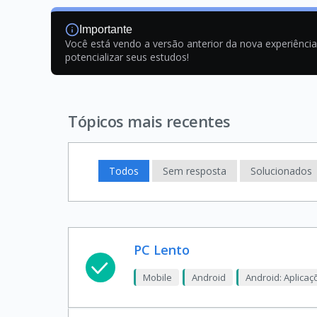
Importante
Você está vendo a versão anterior da nova experiênci
potencializar seus estudos!
Tópicos mais recentes
Todos
Sem resposta
Solucionados
PC Lento
Mobile
Android
Android: Aplica