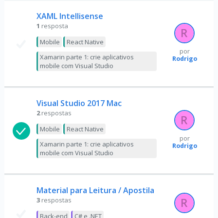
XAML Intellisense
1
resposta
Mobile
React Native
por
Xamarin parte 1: crie aplicativos
Rodrigo
mobile com Visual Studio
Visual Studio 2017 Mac
2
respostas
Mobile
React Native
por
Xamarin parte 1: crie aplicativos
Rodrigo
mobile com Visual Studio
Material para Leitura / Apostila
3
respostas
Back-end
C# e .NET