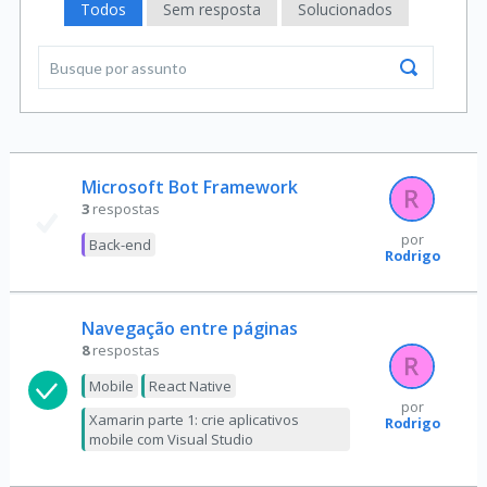
Todos
Sem resposta
Solucionados
Microsoft Bot Framework
3
respostas
por
Back-end
Rodrigo
Navegação entre páginas
8
respostas
Mobile
React Native
por
Xamarin parte 1: crie aplicativos
Rodrigo
mobile com Visual Studio