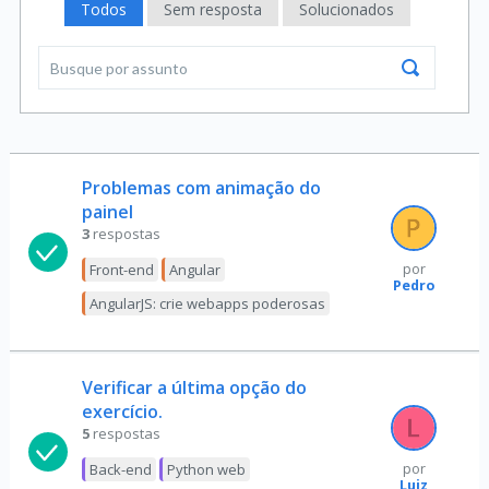
Todos
Sem resposta
Solucionados
Problemas com animação do
painel
3
respostas
Front-end
Angular
por
Pedro
AngularJS: crie webapps poderosas
Verificar a última opção do
exercício.
5
respostas
Back-end
Python web
por
Luiz