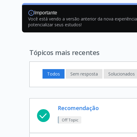
Importante
Você está vendo a versão anterior da nova experiênci
potencializar seus estudos!
Tópicos mais recentes
Todos
Sem resposta
Solucionados
Recomendação
Off Topic