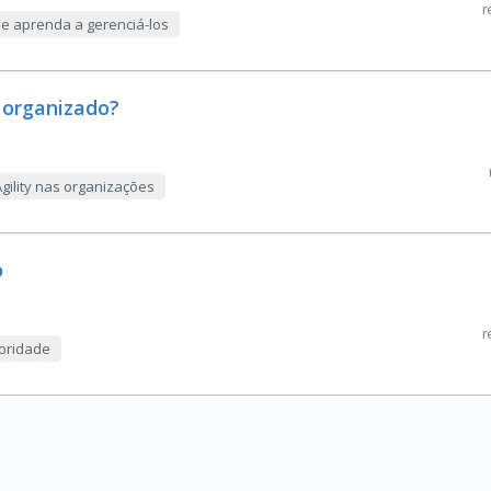
r
 e aprenda a gerenciá-los
 organizado?
gility nas organizações
o
r
ioridade