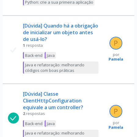
Python: crie a sua primeira aplicação
[Dúvida] Quando há a obrigação
de inicializar um objeto antes
de usá-lo?
1
resposta
por
Back-end
Java
Pamela
Java e refatoração: melhorando
códigos com boas práticas
[Dúvida] Classe
ClientHttpConfiguration
equivale a um controller?
2
respostas
por
Back-end
Java
Pamela
Java e refatoração: melhorando