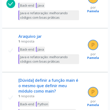
Back-end
Java
por
Pamela
Java e refatoração: melhorando
códigos com boas práticas
Araquivo jar
1
resposta
Back-end
Java
por
Java e refatoração: melhorando
Pamela
códigos com boas práticas
[Dúvida] definir a função main é
o mesmo que definir meu
módulo como main?
1
resposta
por
Back-end
Python
Pamela