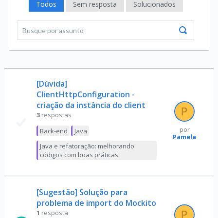
Todos
Sem resposta
Solucionados
[Dúvida]
ClientHttpConfiguration -
criação da instância do client
3
respostas
por
Back-end
Java
Pamela
Java e refatoração: melhorando
códigos com boas práticas
[Sugestão] Solução para
problema de import do Mockito
1
resposta