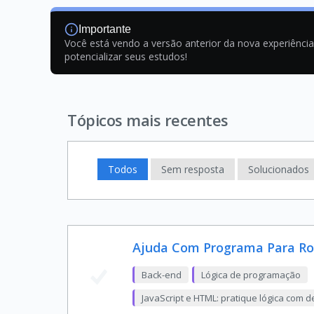
Importante
Você está vendo a versão anterior da nova experiênci
potencializar seus estudos!
Tópicos mais recentes
Todos
Sem resposta
Solucionados
Ajuda Com Programa Para Ro
Back-end
Lógica de programação
JavaScript e HTML: pratique lógica com