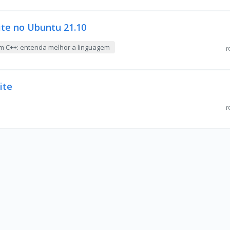
ite no Ubuntu 21.10
 C++: entenda melhor a linguagem
r
ite
r