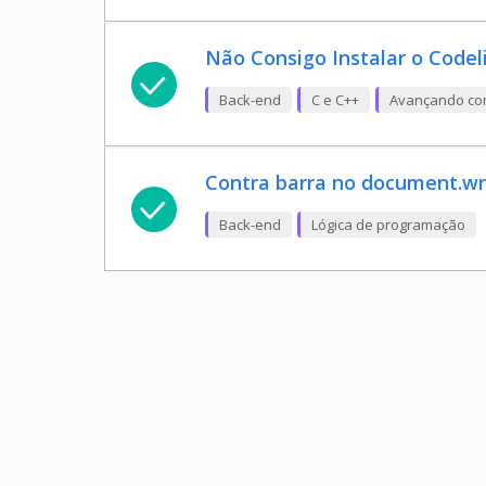
Não Consigo Instalar o Codel
Back-end
C e C++
Avançando com
Contra barra no document.wr
Back-end
Lógica de programação