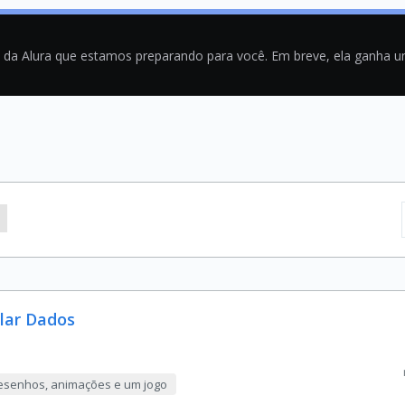
a da Alura que estamos preparando para você. Em breve, ela ganha 
lar Dados
 desenhos, animações e um jogo