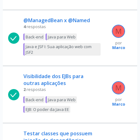
@ManagedBean x @Named
4
respostas
Back-end
Java para Web
por
Java e JSF I: Sua aplicação web com
Marco
JSF2
Visibilidade dos EJBs para
outras aplicações
2
respostas
Back-end
Java para Web
por
Marco
EJB: O poder da Java EE
Testar classes que possuem