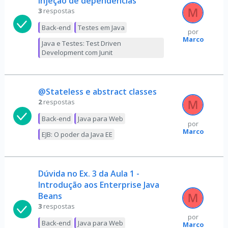
injeção de dependências
3
respostas
Back-end
Testes em Java
por
Marco
Java e Testes: Test Driven
Development com Junit
@Stateless e abstract classes
2
respostas
Back-end
Java para Web
por
Marco
EJB: O poder da Java EE
Dúvida no Ex. 3 da Aula 1 -
Introdução aos Enterprise Java
Beans
3
respostas
por
Back-end
Java para Web
Marco