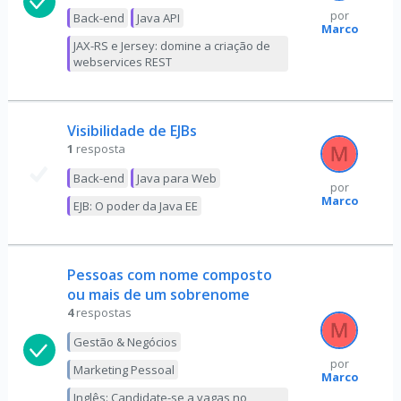
por
Back-end
Java API
Marco
JAX-RS e Jersey: domine a criação de
webservices REST
Visibilidade de EJBs
1
resposta
Back-end
Java para Web
por
Marco
EJB: O poder da Java EE
Pessoas com nome composto
ou mais de um sobrenome
4
respostas
Gestão & Negócios
por
Marketing Pessoal
Marco
Inglês: Candidate-se a vagas no