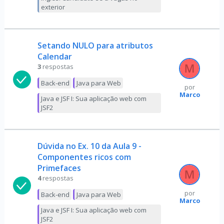
exterior
Setando NULO para atributos
Calendar
3
respostas
Back-end
Java para Web
por
Marco
Java e JSF I: Sua aplicação web com
JSF2
Dúvida no Ex. 10 da Aula 9 -
Componentes ricos com
Primefaces
4
respostas
por
Back-end
Java para Web
Marco
Java e JSF I: Sua aplicação web com
JSF2