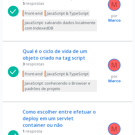
5
respostas
Front-end
JavaScript & TypeScript
por
Marco
JavaScript: salvando dados localmente
com IndexedDB
Qual é o ciclo de vida de um
objeto criado na tag script
3
respostas
Front-end
JavaScript & TypeScript
por
Marco
JavaScript: conhecendo o Browser e
padrões de projeto
Como escolher entre efetuar o
deploy em um servlet
container ou não
1
resposta