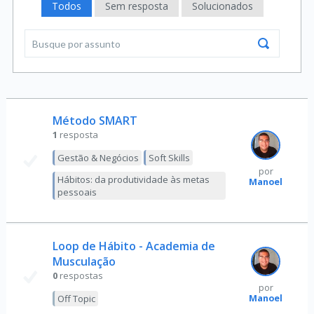
Todos
Sem resposta
Solucionados
Método SMART
1
resposta
Gestão & Negócios
Soft Skills
por
Hábitos: da produtividade às metas
Manoel
pessoais
Loop de Hábito - Academia de
Musculação
0
respostas
por
Manoel
Off Topic