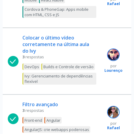
Mobile
React Native
Rafael
Cordova & PhoneGap: Apps mobile
com HTML, CSS e JS
Colocar o último vídeo
corretamente na última aula
do Ivy
3
respostas
por
DevOps
Builds e Controle de versão
Lourenço
Ivy: Gerenciamento de dependências
flexível
Filtro avançado
3
respostas
Front-end
Angular
por
Rafael
AngularJS: crie webapps poderosas