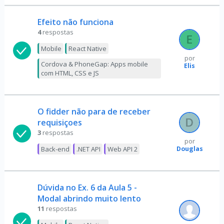
Efeito não funciona
4
respostas
Mobile
React Native
por
Cordova & PhoneGap: Apps mobile
Elis
com HTML, CSS e JS
O fidder não para de receber
requisiçoes
3
respostas
por
Douglas
Back-end
.NET API
Web API 2
Dúvida no Ex. 6 da Aula 5 -
Modal abrindo muito lento
11
respostas