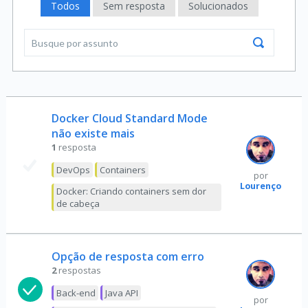
Todos
Sem resposta
Solucionados
Docker Cloud Standard Mode
não existe mais
1
resposta
DevOps
Containers
por
Lourenço
Docker: Criando containers sem dor
de cabeça
Opção de resposta com erro
2
respostas
Back-end
Java API
por