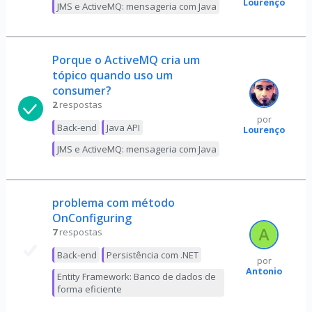
Lourenço
JMS e ActiveMQ: mensageria com Java
Porque o ActiveMQ cria um
tópico quando uso um
consumer?
2
respostas
por
Back-end
Java API
Lourenço
JMS e ActiveMQ: mensageria com Java
problema com método
OnConfiguring
7
respostas
Back-end
Persistência com .NET
por
Antonio
Entity Framework: Banco de dados de
forma eficiente