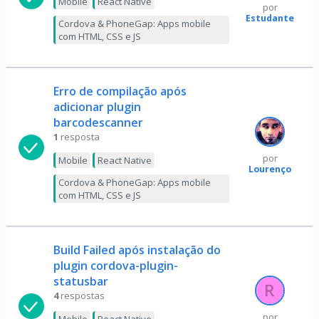
Mobile
React Native
por
Estudante
Cordova & PhoneGap: Apps mobile
com HTML, CSS e JS
Erro de compilação após
adicionar plugin
barcodescanner
1
resposta
por
Mobile
React Native
Lourenço
Cordova & PhoneGap: Apps mobile
com HTML, CSS e JS
Build Failed após instalação do
plugin cordova-plugin-
statusbar
4
respostas
por