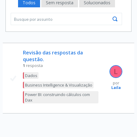
Todos
Sem resposta
Solucionados
Revisão das respostas da
questão.
1
resposta
Dados
por
Business Intelligence & Visualização
Laila
Power BI: construindo cálculos com
Dax