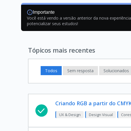
Importante
Você está vendo a versão anterior da nova experiênci
potencializar seus estudos!
Tópicos mais recentes
Todos
Sem resposta
Solucionados
Criando RGB a partir do CM
UX & Design
Design Visual
Cores