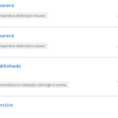
parece
rspectiva: distorções visuais
parece
rspectiva: distorções visuais
ublinhado
rmulários e validação com login e senha
rcício