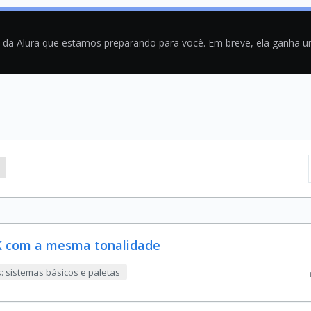
a da Alura que estamos preparando para você. Em breve, ela ganha 
YK com a mesma tonalidade
: sistemas básicos e paletas