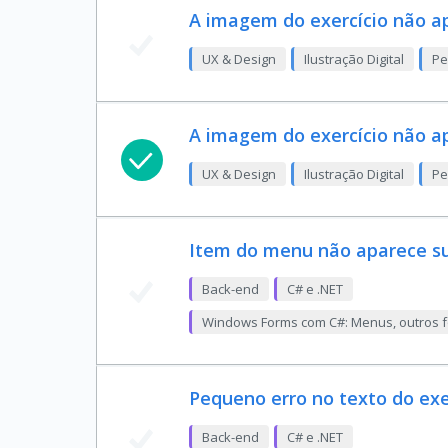
A imagem do exercício não a
UX & Design
Ilustração Digital
Pe
A imagem do exercício não a
UX & Design
Ilustração Digital
Pe
Item do menu não aparece s
Back-end
C# e .NET
Windows Forms com C#: Menus, outros fo
Pequeno erro no texto do exe
Back-end
C# e .NET