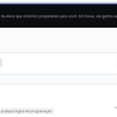
a da Alura que estamos preparando para você. Em breve, ela ganha 
r
e pratique lógica de programação