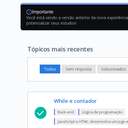
Importante
Você está vendo a versão anterior da nova experiênci
potencializar seus estudos!
Tópicos mais recentes
Todos
Sem resposta
Solucionados
While e contador
Back-end
Lógica de programação
JavaScript e HTML: desenvolva um jogo 