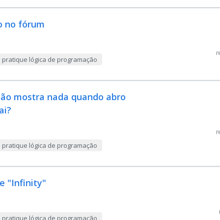
o no fórum
r
e pratique lógica de programação
 não mostra nada quando abro
ai?
r
e pratique lógica de programação
 "Infinity"
e pratique lógica de programação