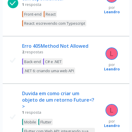
1
resposta
por
Leandro
Front-end
React
React: escrevendo com Typescript
Erro 405Method Not Allowed
2
respostas
Back-end
C# e .NET
por
Leandro
.NET 6: criando uma web API
Duvida em como criar um
objeto de um retorno Future<?
>
1
resposta
por
Mobile
Flutter
Leandro
Flutter com Web API: integrando sua