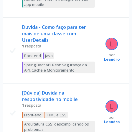
app mobile
Duvida - Como faço para ter
mais de uma classe com
UserDetails
1
resposta
por
Back-end
Java
Leandro
Spring Boot API Rest: Segurança da
API, Cache e Monitoramento
[Dúvida] Duvida na
resposividade no mobile
1
resposta
Front-end
HTML e CSS
por
Leandro
Arquitetura CSS: descomplicando os
problemas