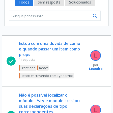
Todos
Sem resposta
Solucionados
Estou com uma duvida de como
e quando passar um item como
props
1
resposta
por
Front-end
React
Leandro
React: escrevendo com Typescript
Não é possível localizar o
módulo './style.module.scss' ou
suas declarações de tipo
correspondentes.