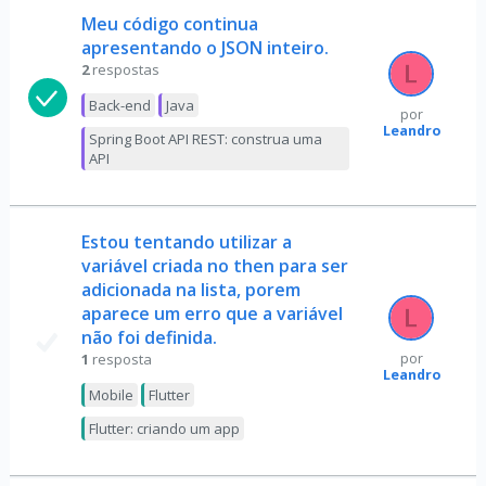
Meu código continua
apresentando o JSON inteiro.
2
respostas
Back-end
Java
por
Leandro
Spring Boot API REST: construa uma
API
Estou tentando utilizar a
variável criada no then para ser
adicionada na lista, porem
aparece um erro que a variável
não foi definida.
1
resposta
por
Leandro
Mobile
Flutter
Flutter: criando um app