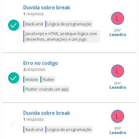
Duvida sobre break
1
resposta
Back-end
Lógica de programação
por
JavaScript e HTML: pratique lógica com
Leandro
desenhos, animações e um jogo
Erro no codigo
2
respostas
Mobile
Flutter
por
Leandro
Flutter: criando um app
Duvida sobre break
1
resposta
por
Back-end
Lógica de programação
Leandro