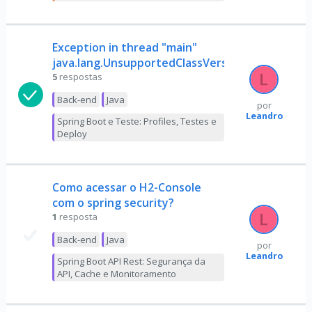
Exception in thread "main"
java.lang.UnsupportedClassVersionError
5
respostas
Back-end
Java
por
Leandro
Spring Boot e Teste: Profiles, Testes e
Deploy
Como acessar o H2-Console
com o spring security?
1
resposta
Back-end
Java
por
Leandro
Spring Boot API Rest: Segurança da
API, Cache e Monitoramento