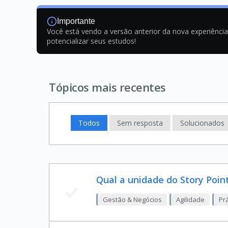
Importante
Você está vendo a versão anterior da nova experiênci
potencializar seus estudos!
Tópicos mais recentes
Todos
Sem resposta
Solucionados
Qual a unidade do Story Poin
Gestão & Negócios
Agilidade
Pr