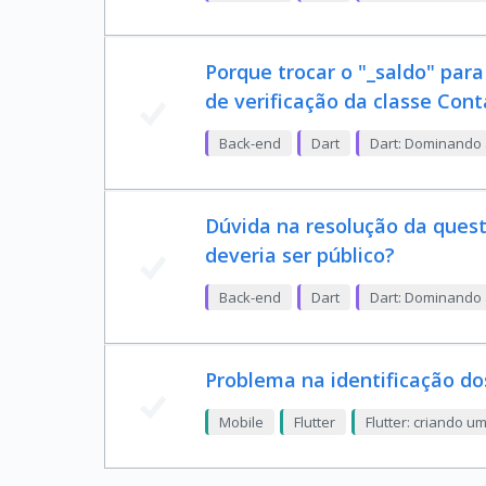
Porque trocar o "_saldo" par
de verificação da classe Con
Back-end
Dart
Dart: Dominando 
Dúvida na resolução da quest
deveria ser público?
Back-end
Dart
Dart: Dominando 
Problema na identificação dos
Mobile
Flutter
Flutter: criando u