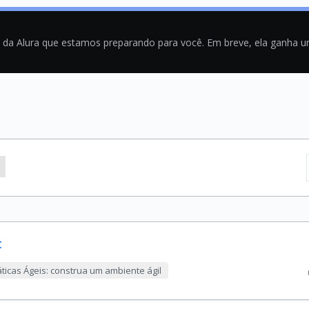
a da Alura que estamos preparando para você. Em breve, ela ganha 
t
áticas Ágeis: construa um ambiente ágil