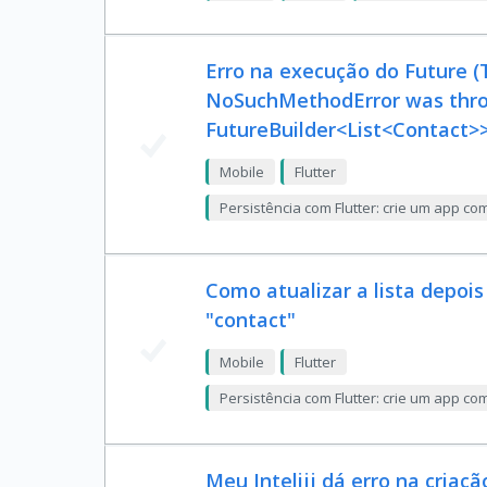
Erro na execução do Future (
NoSuchMethodError was thro
FutureBuilder<List<Contact>>
Mobile
Flutter
Persistência com Flutter: crie um app 
Como atualizar a lista depoi
"contact"
Mobile
Flutter
Persistência com Flutter: crie um app 
Meu Intelijj dá erro na criaç