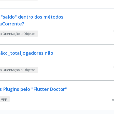
a "saldo" dentro dos métodos
taCorrente?
a Orientação a Objetos
ão: _totalJogadores não
a Orientação a Objetos
 Plugins pelo "Flutter Doctor"
m app
r