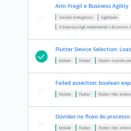
Anti-Fragil e Business Agility
Gestão & Negócios
Agilidade
A Empresa Ágil: implemente o Business A
Flutter Device Selection: Load
Mobile
Flutter
Flutter: criando u
Failed assertion: boolean exp
Mobile
Flutter
Flutter i18n: ent
Dúvidas no fluxo do processo
Mobile
Flutter
Flutter i18n: ent