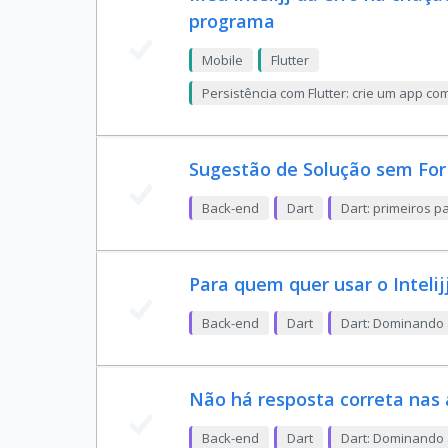
programa
Mobile
Flutter
Persistência com Flutter: crie um app 
Sugestão de Solução sem For
Back-end
Dart
Dart: primeiros 
Para quem quer usar o Intelij
Back-end
Dart
Dart: Dominando 
Não há resposta correta nas 
Back-end
Dart
Dart: Dominando 