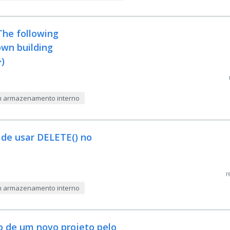
The following
wn building
)
com armazenamento interno
s de usar DELETE() no
r
com armazenamento interno
ão de um novo projeto pelo