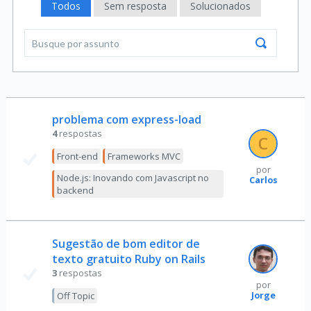
Todos
Sem resposta
Solucionados
problema com express-load
4
respostas
Front-end
Frameworks MVC
por
Node.js: Inovando com Javascript no
Carlos
backend
Sugestão de bom editor de
texto gratuito Ruby on Rails
3
respostas
por
Jorge
Off Topic