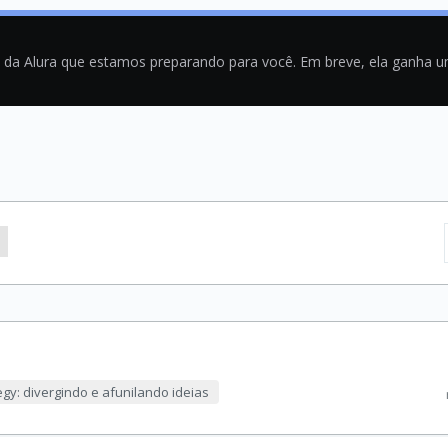
a da Alura que estamos preparando para você. Em breve, ela ganha 
egy: divergindo e afunilando ideias