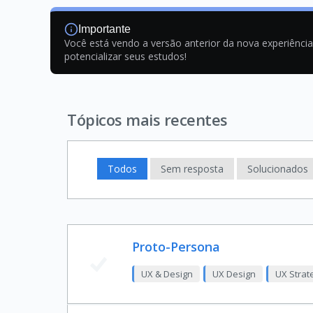
Importante
Você está vendo a versão anterior da nova experiênci
potencializar seus estudos!
Tópicos mais recentes
Todos
Sem resposta
Solucionados
Proto-Persona
UX & Design
UX Design
UX Strat