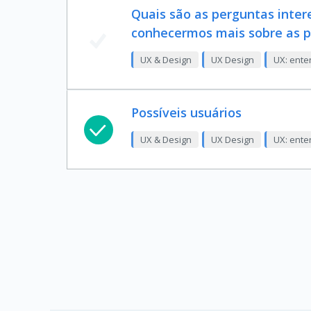
Quais são as perguntas inter
conhecermos mais sobre as 
UX & Design
UX Design
UX: ente
Possíveis usuários
UX & Design
UX Design
UX: ente