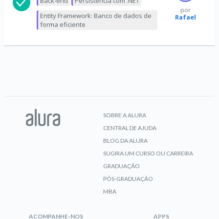
Back-end
Persistência com .NET
por
Entity Framework: Banco de dados de
Rafael
forma eficiente
SOBRE A ALURA
CENTRAL DE AJUDA
BLOG DA ALURA
SUGIRA UM CURSO OU CARREIRA
GRADUAÇÃO
PÓS-GRADUAÇÃO
MBA
ACOMPANHE-NOS
APPS