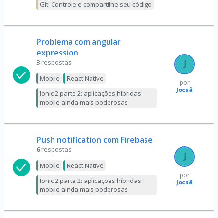
Git: Controle e compartilhe seu código
Problema com angular
expression
3
respostas
Mobile
React Native
por
Jocsã
Ionic 2 parte 2: aplicações híbridas
mobile ainda mais poderosas
Push notification com Firebase
6
respostas
Mobile
React Native
por
Ionic 2 parte 2: aplicações híbridas
Jocsã
mobile ainda mais poderosas