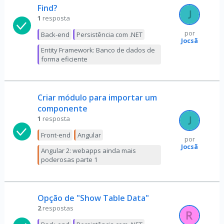
Find?
1
resposta
por
Back-end
Persistência com .NET
Jocsã
Entity Framework: Banco de dados de
forma eficiente
Criar módulo para importar um
componente
1
resposta
Front-end
Angular
por
Jocsã
Angular 2: webapps ainda mais
poderosas parte 1
Opção de "Show Table Data"
2
respostas