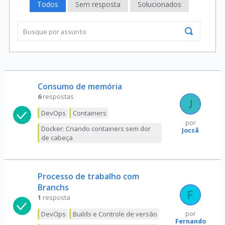
Todos
Sem resposta
Solucionados
Consumo de memória
6
respostas
DevOps
Containers
por
Docker: Criando containers sem dor
Jocsã
de cabeça
Processo de trabalho com
Branchs
1
resposta
DevOps
Builds e Controle de versão
por
Fernando