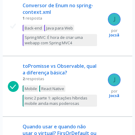
Conversor de Enum no spring-
context.xml
1
resposta
Back-end
Java para Web
por
Jocsã
Spring MVC: É hora de criar uma
webapp com Spring MVC4
toPromisse vs Observable, qual
a diferença básica?
2
respostas
Mobile
React Native
por
Jocsã
Ionic 2 parte 1: aplicações híbridas
mobile ainda mais poderosas
Quando usar e quando não
usar o virtual? FirsOrDefault ou