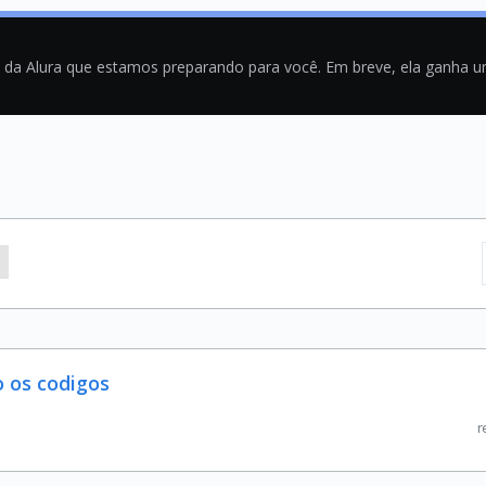
a da Alura que estamos preparando para você. Em breve, ela ganha 
 os codigos
r