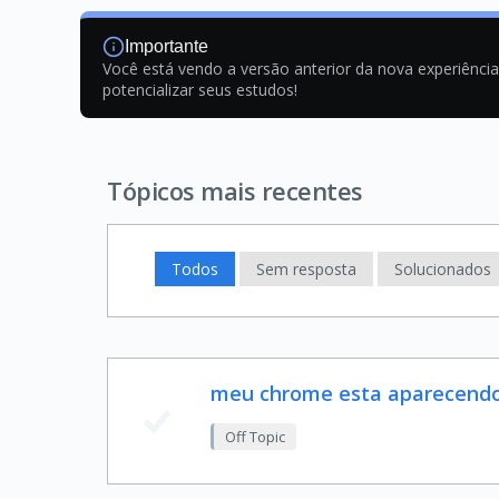
Importante
Você está vendo a versão anterior da nova experiênci
potencializar seus estudos!
Tópicos mais recentes
Todos
Sem resposta
Solucionados
meu chrome esta aparecendo
Off Topic