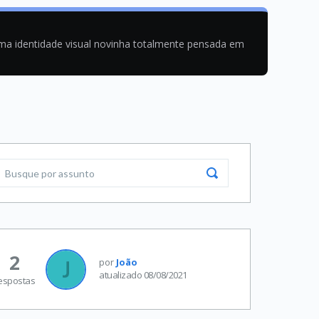
uma identidade visual novinha totalmente pensada em
2
por
João
atualizado 08/08/2021
espostas