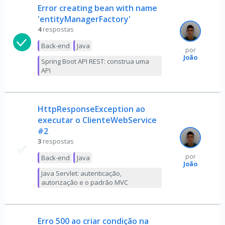
Error creating bean with name
'entityManagerFactory'
4
respostas
Back-end
Java
por
João
Spring Boot API REST: construa uma
API
HttpResponseException ao
executar o ClienteWebService
#2
3
respostas
por
Back-end
Java
João
Java Servlet: autenticação,
autorização e o padrão MVC
Erro 500 ao criar condição na