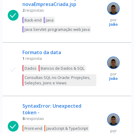
novaEmpresaCriada.jsp
2
respostas
Back-end
Java
por
João
Java Servlet: programação web Java
Formato da data
1
resposta
Dados
Bancos de Dados & SQL
por
Consultas SQL no Oracle: Projeções,
João
Seleções, Joins e Views
SyntaxError: Unexpected
token -
8
respostas
Front-end
JavaScript & TypeScript
por