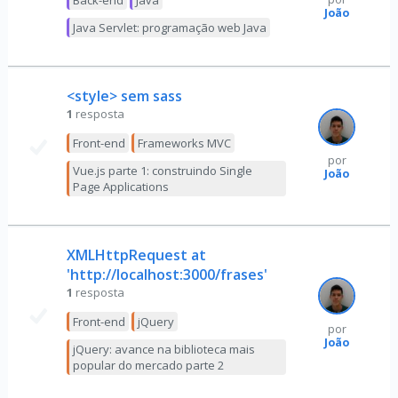
Back-end
Java
João
Java Servlet: programação web Java
<style> sem sass
1
resposta
Front-end
Frameworks MVC
por
Vue.js parte 1: construindo Single
João
Page Applications
XMLHttpRequest at
'http://localhost:3000/frases'
1
resposta
Front-end
jQuery
por
João
jQuery: avance na biblioteca mais
popular do mercado parte 2