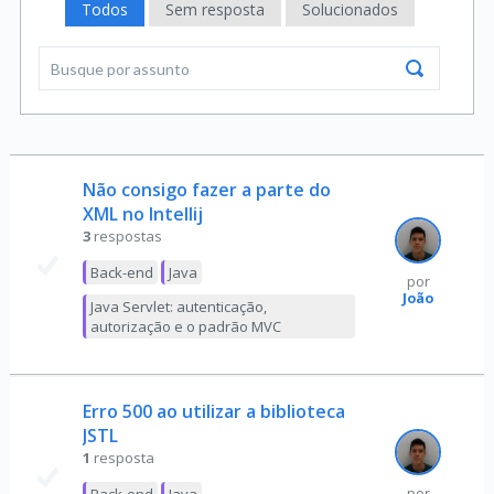
Todos
Sem resposta
Solucionados
Não consigo fazer a parte do
XML no Intellij
3
respostas
Back-end
Java
por
João
Java Servlet: autenticação,
autorização e o padrão MVC
Erro 500 ao utilizar a biblioteca
JSTL
1
resposta
por