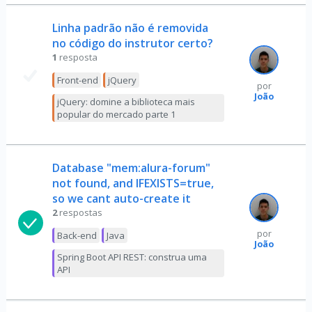
Linha padrão não é removida
no código do instrutor certo?
1
resposta
Front-end
jQuery
por
João
jQuery: domine a biblioteca mais
popular do mercado parte 1
Database "mem:alura-forum"
not found, and IFEXISTS=true,
so we cant auto-create it
2
respostas
por
Back-end
Java
João
Spring Boot API REST: construa uma
API