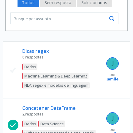
Todos
Sem resposta
Solucionados
Dicas regex
0
respostas
Dados
por
Machine Learning & Deep Learning
Jamile
NLP: regex e modelos de linguagem
Concatenar DataFrame
2
respostas
Dados
Data Science
por