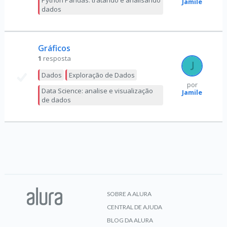
Python Pandas: tratando e analisando
Jamile
dados
Gráficos
1
resposta
Dados
Exploração de Dados
por
Data Science: analise e visualização
Jamile
de dados
SOBRE A ALURA
CENTRAL DE AJUDA
BLOG DA ALURA