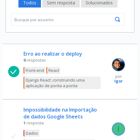
Todos
Sem resposta
Solucionados
Erro ao realizar o deploy
6
respostas
Front-end
React
por
Django React: construindo uma
Igor
aplicação de ponta a ponta
Impossibilidade na Importação
de dados Google Sheets
1
resposta
Dados