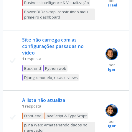
por
Business Intelligence & Visualização
Israel
Power BI Desktop: construindo meu
primeiro dashboard
Site não carrega com as
configurações passadas no
video
1
resposta
por
Back-end
Python web
Igor
Django: modelo, rotas e views
A lista não atualiza
1
resposta
Front-end
JavaScript & TypeScript
por
JS na Web: Armazenando dados no
Igor
navegador