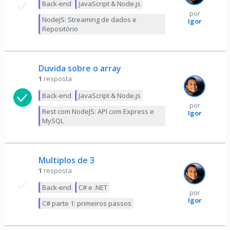
Back-end
JavaScript & Node.js
por
NodeJS: Streaming de dados e
Igor
Repositório
Duvida sobre o array
1
resposta
Back-end
JavaScript & Node.js
por
Rest com NodeJS: API com Express e
Igor
MySQL
Multiplos de 3
1
resposta
Back-end
C# e .NET
por
Igor
C# parte 1: primeiros passos