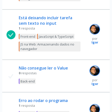
Está deixando incluir tarefa
sem texto no input
1
resposta
Front-end
JavaScript & TypeScript
por
Igor
JS na Web: Armazenando dados no
navegador
Não consegue ler o Value
0
respostas
por
Back-end
Igor
Erro ao rodar o programa
1
resposta