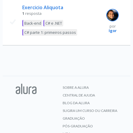
Exercicio Aliquota
1
resposta
Back-end
C# e .NET
por
Igor
C# parte 1: primeiros passos
SOBRE A ALURA
CENTRAL DE AJUDA
BLOG DA ALURA
SUGIRA UM CURSO OU CARREIRA
GRADUAÇÃO
PÓS-GRADUAÇÃO