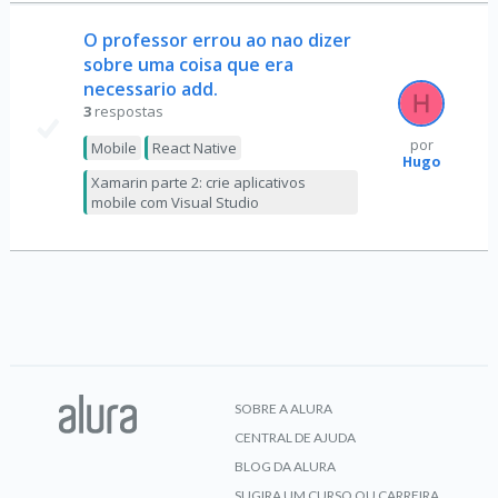
O professor errou ao nao dizer
sobre uma coisa que era
necessario add.
3
respostas
por
Mobile
React Native
Hugo
Xamarin parte 2: crie aplicativos
mobile com Visual Studio
SOBRE A ALURA
CENTRAL DE AJUDA
BLOG DA ALURA
SUGIRA UM CURSO OU CARREIRA