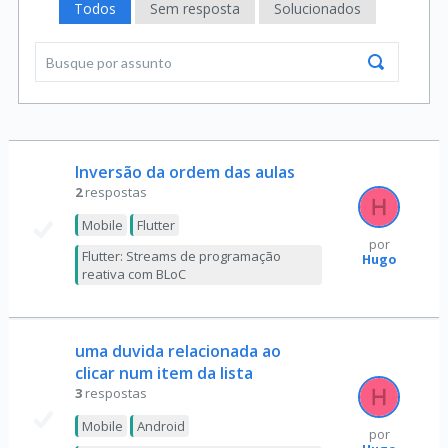
Todos
Sem resposta
Solucionados
Inversão da ordem das aulas
2
respostas
Mobile
Flutter
por
Flutter: Streams de programação
Hugo
reativa com BLoC
uma duvida relacionada ao
clicar num item da lista
3
respostas
Mobile
Android
por