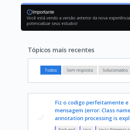
Importante
Você está vendo a versão anterior da nova experiênci
potencializar seus estudos!
Tópicos mais recentes
Todos
Sem resposta
Solucionados
Fiz o codigo perfeitamente e
mensagem (error: Class names,
annotation processing is expli
Back-end
Java
Java I: Primeiros