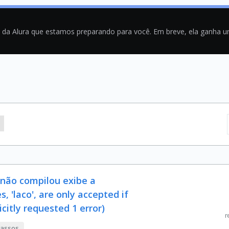
a da Alura que estamos preparando para você. Em breve, ela ganha 
 não compilou exibe a
 'laco', are only accepted if
citly requested 1 error)
r
 passos