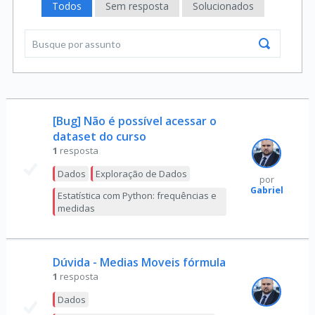
Todos
Sem resposta
Solucionados
[Bug] Não é possível acessar o
dataset do curso
1
resposta
Dados
Exploração de Dados
por
Gabriel
Estatística com Python: frequências e
medidas
Dúvida - Medias Moveis fórmula
1
resposta
Dados