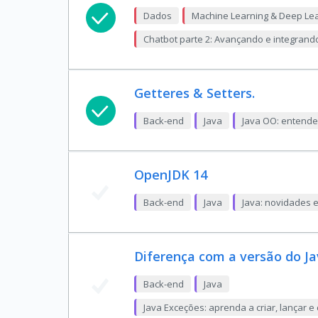
Dados
Machine Learning & Deep Le
Chatbot parte 2: Avançando e integrand
Getteres & Setters.
Back-end
Java
Java OO: entende
OpenJDK 14
Back-end
Java
Java: novidades e
Diferença com a versão do J
Back-end
Java
Java Exceções: aprenda a criar, lançar e