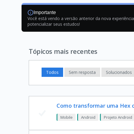
Importante
Você está vendo a versão anterior da nova experiênci
potencializar seus estudos!
Tópicos mais recentes
Todos
Sem resposta
Solucionados
Como transformar uma Hex col
Mobile
Android
Projeto Android