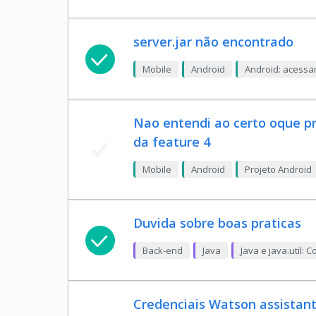
server.jar não encontrado
Mobile
Android
Android: acess
Nao entendi ao certo oque pr
da feature 4
Mobile
Android
Projeto Android
Duvida sobre boas praticas
Back-end
Java
Java e java.util:
Credenciais Watson assistan