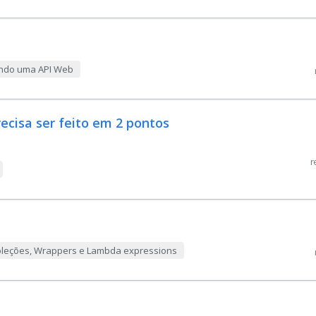
ando uma API Web
ecisa ser feito em 2 pontos
r
 Coleções, Wrappers e Lambda expressions
t