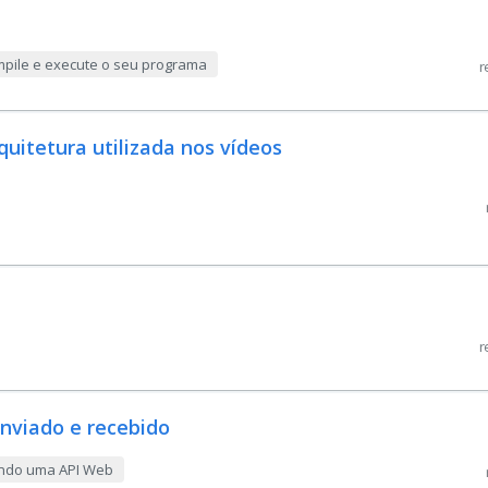
ompile e execute o seu programa
r
uitetura utilizada nos vídeos
r
enviado e recebido
ando uma API Web