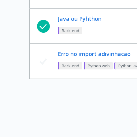
Java ou Pyhthon
Back-end
Erro no import adivinhacao
Back-end
Python web
Python: a