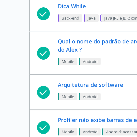
Dica While
Back-end
Java
Java JRE e JDK: c
Qual o nome do padrão de arq
do Alex ?
Mobile
Android
Arquitetura de software
Mobile
Android
Profiler não exibe barras de 
Mobile
Android
Android: acess