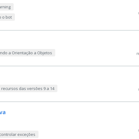
arning
o o bot
ndo a Orientação a Objetos
r
 recursos das versões 9 a 14
ava
 controlar exceções