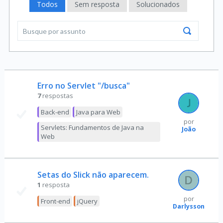
Todos
Sem resposta
Solucionados
Erro no Servlet "/busca"
7
respostas
Back-end
Java para Web
por
Servlets: Fundamentos de Java na
João
Web
Setas do Slick não aparecem.
1
resposta
por
Front-end
jQuery
Darlysson