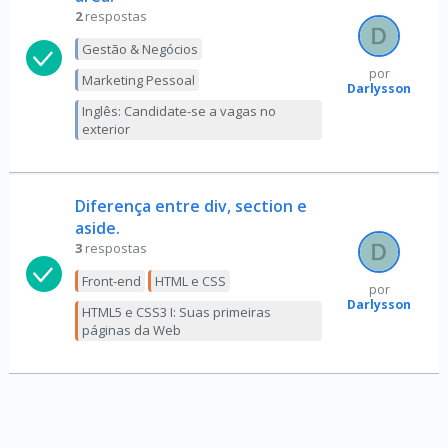
2
respostas
Gestão & Negócios
por
Marketing Pessoal
Darlysson
Inglês: Candidate-se a vagas no
exterior
Diferença entre div, section e
aside.
3
respostas
Front-end
HTML e CSS
por
Darlysson
HTML5 e CSS3 I: Suas primeiras
páginas da Web