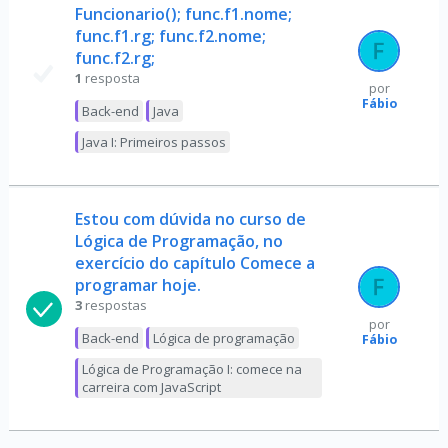
Funcionario(); func.f1.nome;
func.f1.rg; func.f2.nome;
func.f2.rg;
1
resposta
por
Fábio
Back-end
Java
Java I: Primeiros passos
Estou com dúvida no curso de
Lógica de Programação, no
exercício do capítulo Comece a
programar hoje.
3
respostas
por
Back-end
Lógica de programação
Fábio
Lógica de Programação I: comece na
carreira com JavaScript