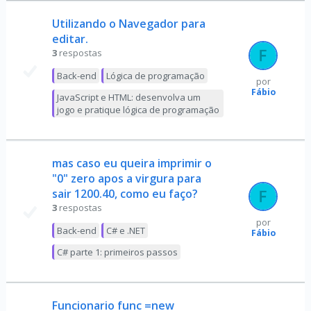
Utilizando o Navegador para
editar.
3
respostas
Back-end
Lógica de programação
por
Fábio
JavaScript e HTML: desenvolva um
jogo e pratique lógica de programação
mas caso eu queira imprimir o
"0" zero apos a virgura para
sair 1200.40, como eu faço?
3
respostas
por
Back-end
C# e .NET
Fábio
C# parte 1: primeiros passos
Funcionario func =new