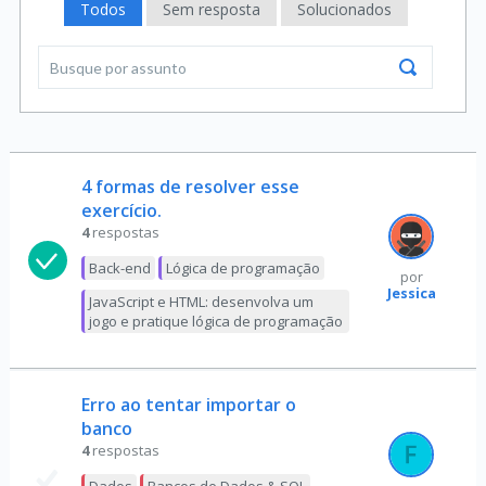
Todos
Sem resposta
Solucionados
4 formas de resolver esse
exercício.
4
respostas
Back-end
Lógica de programação
por
Jessica
JavaScript e HTML: desenvolva um
jogo e pratique lógica de programação
Erro ao tentar importar o
banco
4
respostas