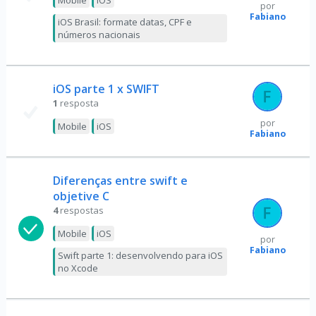
Mobile
iOS
por
Fabiano
iOS Brasil: formate datas, CPF e
números nacionais
iOS parte 1 x SWIFT
1
resposta
por
Mobile
iOS
Fabiano
Diferenças entre swift e
objetive C
4
respostas
Mobile
iOS
por
Fabiano
Swift parte 1: desenvolvendo para iOS
no Xcode