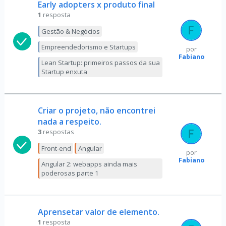
Early adopters x produto final
1
resposta
Gestão & Negócios
Empreendedorismo e Startups
por
Fabiano
Lean Startup: primeiros passos da sua
Startup enxuta
Criar o projeto, não encontrei
nada a respeito.
3
respostas
Front-end
Angular
por
Fabiano
Angular 2: webapps ainda mais
poderosas parte 1
Aprensetar valor de elemento.
1
resposta