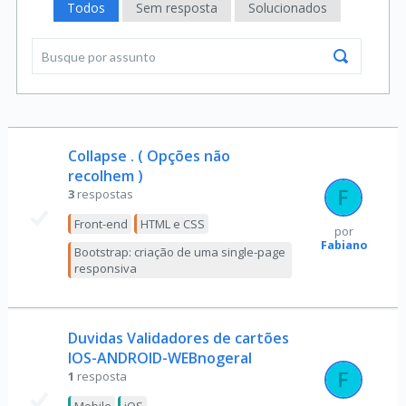
Todos
Sem resposta
Solucionados
Collapse . ( Opções não
recolhem )
3
respostas
Front-end
HTML e CSS
por
Fabiano
Bootstrap: criação de uma single-page
responsiva
Duvidas Validadores de cartões
IOS-ANDROID-WEBnogeral
1
resposta