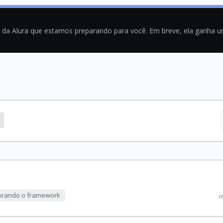
a da Alura que estamos preparando para você. Em breve, ela ganha 
lorando o framework
r