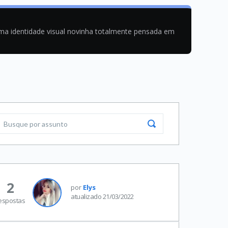
uma identidade visual novinha totalmente pensada em
2
por
Elys
atualizado 21/03/2022
espostas