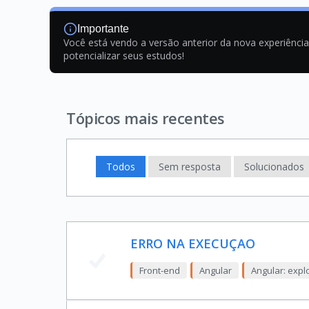
Importante
Você está vendo a versão anterior da nova experiênci
potencializar seus estudos!
Tópicos mais recentes
Todos
Sem resposta
Solucionados
ERRO NA EXECUÇAO
Front-end
Angular
Angular: exp