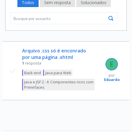
Todos
Sem resposta
Solucionados
Arquivo .css só é enconrado
por uma página .xhtml
1
resposta
Back-end
Java para Web
por
Eduardo
Java e JSF 2 - II: Componentes ricos com
Primefaces