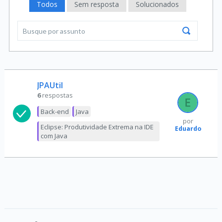
Todos
Sem resposta
Solucionados
JPAUtil
6
respostas
Back-end
Java
por
Eclipse: Produtividade Extrema na IDE
Eduardo
com Java