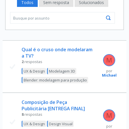
Todos
Sem resposta
Solucionados
Qual é o cruso onde modelaram
a TV?
2
respostas
UX & Design
Modelagem 3D
por
Michael
Blender: modelagem para produção
Composição de Peça
Publicitária [ENTREGA FINAL]
8
respostas
UX & Design
Design Visual
por